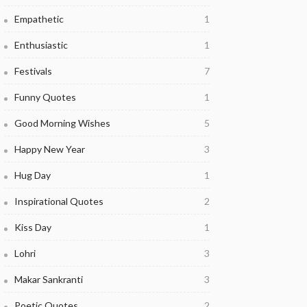
Empathetic
1
Enthusiastic
1
Festivals
7
Funny Quotes
1
Good Morning Wishes
5
Happy New Year
3
Hug Day
1
Inspirational Quotes
2
Kiss Day
1
Lohri
3
Makar Sankranti
3
Poetic Quotes
2