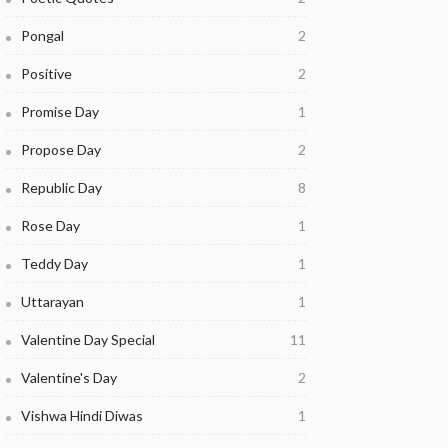
Pongal
2
Positive
2
Promise Day
1
Propose Day
2
Republic Day
8
Rose Day
1
Teddy Day
1
Uttarayan
1
Valentine Day Special
11
Valentine's Day
2
Vishwa Hindi Diwas
1