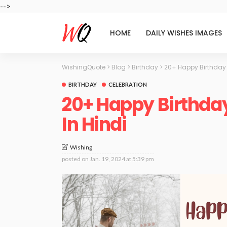
-->
HOME
DAILY WISHES IMAGES
WishingQuote
>
Blog
>
Birthday
>
20+ Happy Birthday 
BIRTHDAY
CELEBRATION
20+ Happy Birthda
In Hindi
Wishing
posted on
Jan. 19, 2024 at 5:39 pm