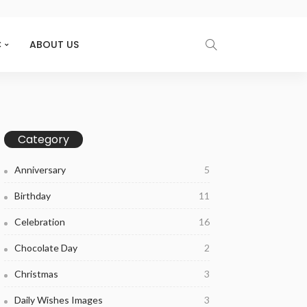
C
ABOUT US
Category
Anniversary
5
Birthday
11
Celebration
16
Chocolate Day
2
Christmas
3
Daily Wishes Images
3